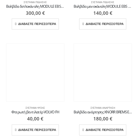
ΣΎΣΤΗΜΑ ΠΈΔΗΣΗΣ
ΣΎΣΤΗΜΑ ΠΈΔΗΣΗΣ
Βαλβίδα διπλοκάναλη MODULE EBS VOLVO
Βαλβίδα μονοκάναλη MODULE EBS VOLVO
300,00
€
140,00
€
ΔΙΑΒΑΣΤΕ ΠΕΡΙΣΣΟΤΕΡΑ
ΔΙΑΒΑΣΤΕ ΠΕΡΙΣΣΟΤΕΡΑ
ΣΎΣΤΗΜΑ ΨΎΞΗΣ
ΣΎΣΤΗΜΑ ΑΝΆΡΤΗΣΗ
Φτερωτή βεντιλατέρ VOLVO FH
Βαλβίδα ανάρτησης KNORR BREMSE για VOLVO
40,00
€
180,00
€
ΔΙΑΒΑΣΤΕ ΠΕΡΙΣΣΟΤΕΡΑ
ΔΙΑΒΑΣΤΕ ΠΕΡΙΣΣΟΤΕΡΑ