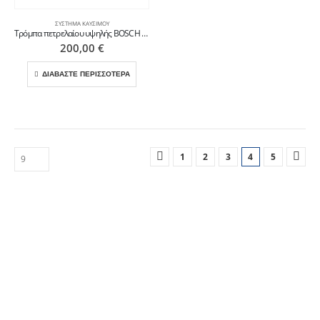
ΣΎΣΤΗΜΑ ΚΑΥΣΊΜΟΥ
Τρόμπα πετρελαίου υψηλής BOSCH για VOLVO FE
200,00
€
ΔΙΑΒΑΣΤΕ ΠΕΡΙΣΣΟΤΕΡΑ
1
2
3
4
5