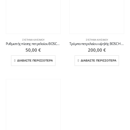
ΣΎΣΤΗΜΑ ΚΑΥΣΊΜΟΥ
ΣΎΣΤΗΜΑ ΚΑΥΣΊΜΟΥ
Ρυθμιστής πίεσης πετρελαίου BOSCH για VOLVO
Τρόμπα πετρελαίου υψηλής BOSCH για VOLVO FE
50,00
€
200,00
€
ΔΙΑΒΑΣΤΕ ΠΕΡΙΣΣΟΤΕΡΑ
ΔΙΑΒΑΣΤΕ ΠΕΡΙΣΣΟΤΕΡΑ