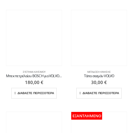
ΣΎΣΤΗΜΑ ΚΑΥΣΊΜΟΥ
ΜΕΤΆΔΟΣΗ ΚΊΝΗΣΗΣ
Μπεκ πετρελαίου BOSCH για VOLVO FE/FL
Τάπα σασμάν VOLVO
180,00
€
30,00
€
ΔΙΑΒΑΣΤΕ ΠΕΡΙΣΣΟΤΕΡΑ
ΔΙΑΒΑΣΤΕ ΠΕΡΙΣΣΟΤΕΡΑ
ΕΞΑΝΤΛΗΜΈΝΟ