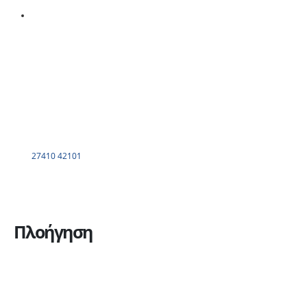
27410 42101
Πλοήγηση
Η εταιρεία
Υπηρεσίες
Πώληση οχημάτων