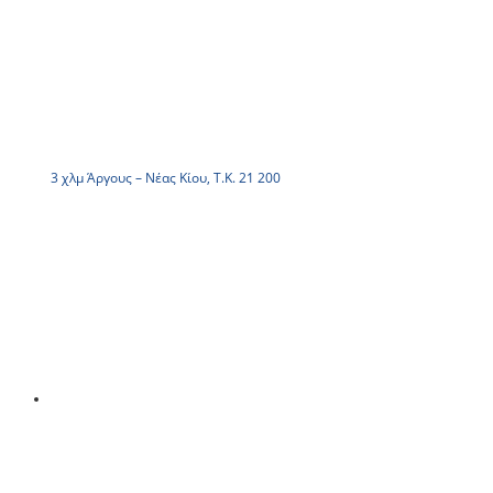
3 χλμ Άργους – Νέας Κίου, Τ.Κ. 21 200