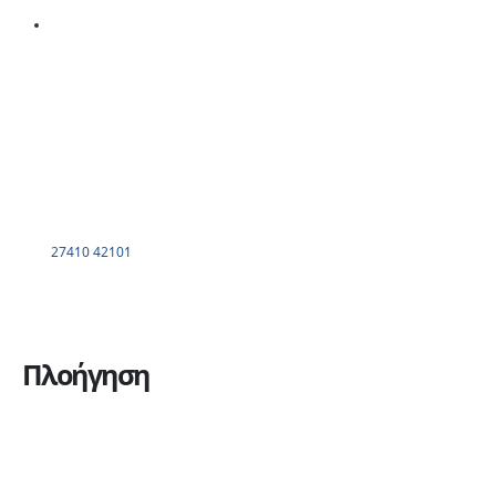
27410 42101
Πλοήγηση
Η εταιρεία
Υπηρεσίες
Πώληση οχημάτων