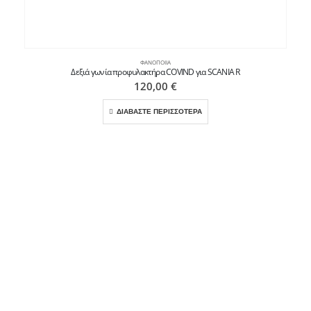
ΦΑΝΟΠΟΙΊΑ
Δεξιά γωνία προφυλακτήρα COVIND για SCANIA R
120,00
€
ΔΙΑΒΑΣΤΕ ΠΕΡΙΣΣΟΤΕΡΑ