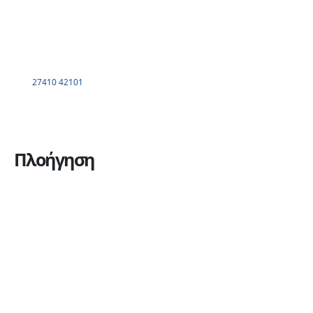
27410 42101
Πλοήγηση
Η εταιρεία
Υπηρεσίες
Πώληση οχημάτων
Ανταλλακτικά
Ευκαιρίες καριέρας
Επικοινωνία