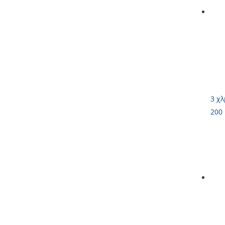
3 χλ
200