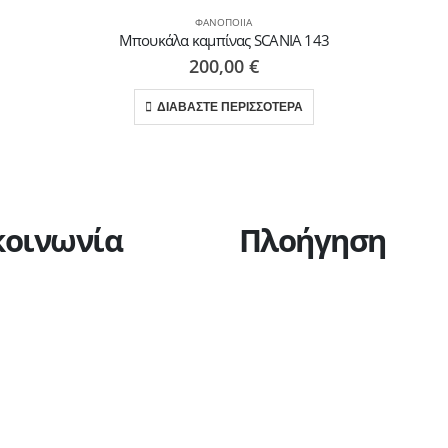
ΦΑΝΟΠΟΙΊΑ
Μπουκάλα καμπίνας SCANIA 143
200,00
€
ΔΙΑΒΑΣΤΕ ΠΕΡΙΣΣΟΤΕΡΑ
κοινωνία
Πλοήγηση
Η εταιρεία
Υπηρεσίες
Πώληση οχημάτων
Ανταλλακτικά
Ευκαιρίες καριέρας
Επικοινωνία