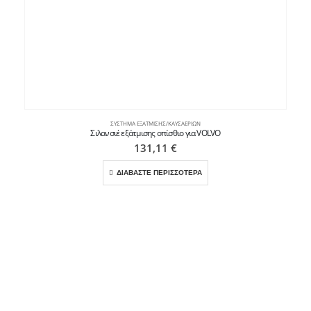
ΣΎΣΤΗΜΑ ΕΞΆΤΜΙΣΗΣ/ΚΑΥΣΑΕΡΊΩΝ
Σιλανσιέ εξάτμισης οπίσθιο για VOLVO
131,11
€
ΔΙΑΒΑΣΤΕ ΠΕΡΙΣΣΟΤΕΡΑ