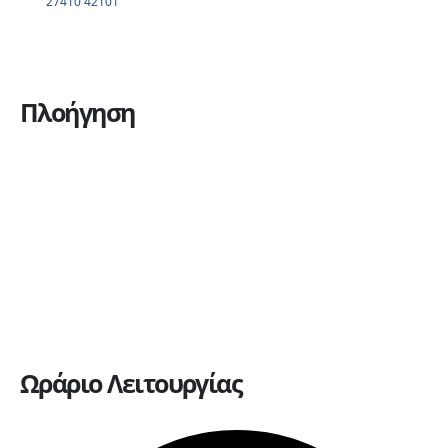
27410 42101
Πλοήγηση
Η εταιρεία
Υπηρεσίες
Πώληση οχημάτων
Ανταλλακτικά
Ευκαιρίες καριέρας
Επικοινωνία
Ωράριο Λειτουργίας