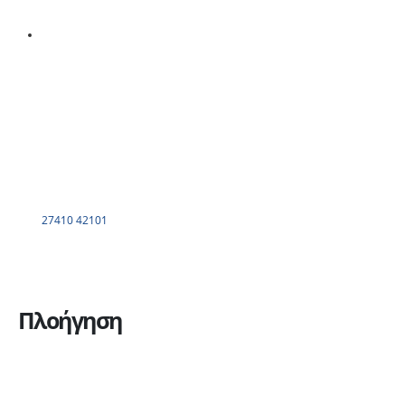
27410 42101
Πλοήγηση
Η εταιρεία
Υπηρεσίες