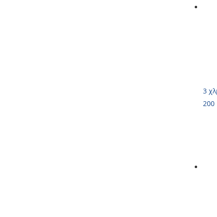
3 χλ
200