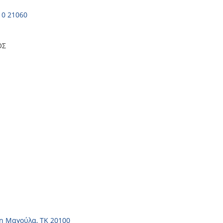
10 21060
ΟΣ
η Μαγούλα, ΤΚ 20100