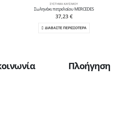
ΣΎΣΤΗΜΑ ΚΑΥΣΊΜΟΥ
Σωληνάκι πετρελαίου MERCEDES
37,23
€
ΔΙΑΒΑΣΤΕ ΠΕΡΙΣΣΟΤΕΡΑ
κοινωνία
Πλοήγηση
Η εταιρεία
Υπηρεσίες
Πώληση οχημάτων
Ανταλλακτικά
Ευκαιρίες καριέρας
Επικοινωνία