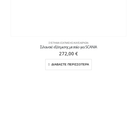
ΣΎΣΤΗΜΑ ΕΞΆΤΜΙΣΗΣ/ΚΑΥΣΑΕΡΊΩΝ
Σιλανσιέ εξάτμισης μεσαίο για SCANIA
272,00
€
ΔΙΑΒΑΣΤΕ ΠΕΡΙΣΣΟΤΕΡΑ