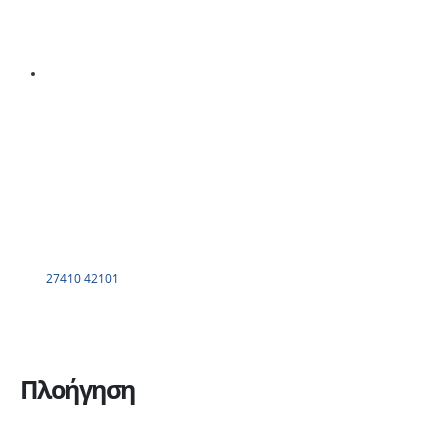
27410 42101
Πλοήγηση
Η εταιρεία