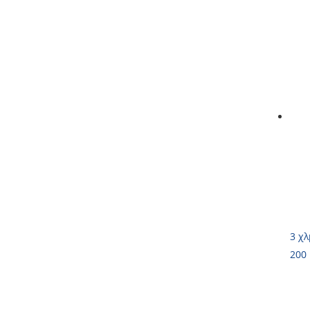
3 χλ
200