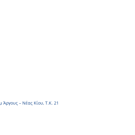
Υπηρεσίες
Πώληση οχημάτων
Ανταλλακτικά
Ευκαιρίες καριέρας
Επικοινωνία
μ Άργους – Νέας Κίου, Τ.Κ. 21