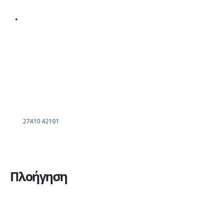
27410 42101
Πλοήγηση
Η εταιρεία
Υπηρεσίες