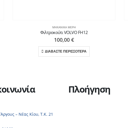
ΜΗΧΑΝΙΚΆ ΜΈΡΗ
Φιλτροκούτι VOLVO FH12
100,00
€
ΔΙΑΒΑΣΤΕ ΠΕΡΙΣΣΟΤΕΡΑ
κοινωνία
Πλοήγηση
Η εταιρεία
Υπηρεσίες
 Άργους – Νέας Κίου, Τ.Κ. 21
Πώληση οχημάτων
Ανταλλακτικά