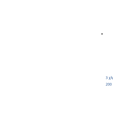
3 χλ
200