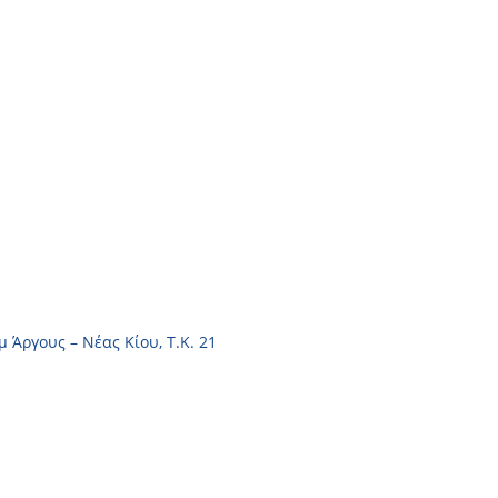
Πώληση οχημάτων
Ανταλλακτικά
Ευκαιρίες καριέρας
Επικοινωνία
μ Άργους – Νέας Κίου, Τ.Κ. 21