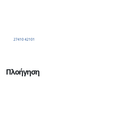
27410 42101
Πλοήγηση
Η εταιρεία
Υπηρεσίες
Πώληση οχημάτων
Ανταλλακτικά
Ευκαιρίες καριέρας
Επικοινωνία