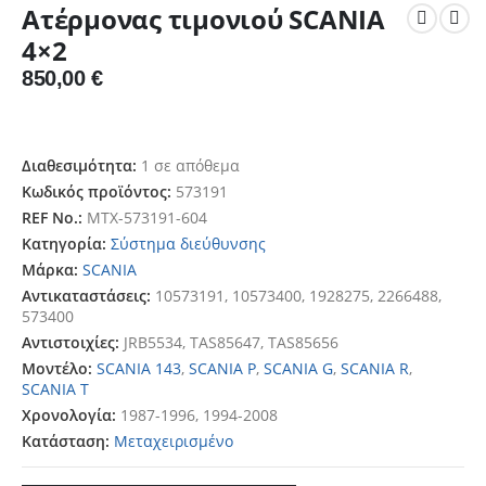
Ατέρμονας τιμονιού SCANIA
4×2
850,00
€
Διαθεσιμότητα:
1 σε απόθεμα
Κωδικός προϊόντος:
573191
REF No.:
MTX-573191-604
Κατηγορία:
Σύστημα διεύθυνσης
Μάρκα:
SCANIA
Αντικαταστάσεις:
10573191, 10573400, 1928275, 2266488,
573400
Αντιστοιχίες:
JRB5534, TAS85647, TAS85656
Μοντέλο:
SCANIA 143
,
SCANIA P
,
SCANIA G
,
SCANIA R
,
SCANIA T
Χρονολογία:
1987-1996, 1994-2008
Κατάσταση:
Μεταχειρισμένο