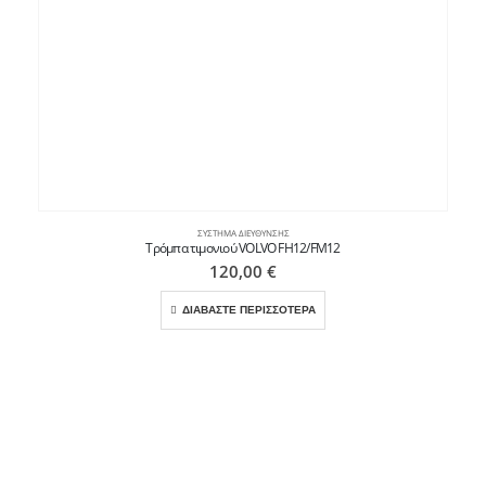
ΣΎΣΤΗΜΑ ΔΙΕΎΘΥΝΣΗΣ
Τρόμπα τιμονιού VOLVO FH12/FM12
120,00
€
ΔΙΑΒΑΣΤΕ ΠΕΡΙΣΣΟΤΕΡΑ