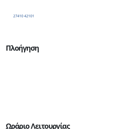
27410 42101
Πλοήγηση
Η εταιρεία
Υπηρεσίες
Πώληση οχημάτων
Ανταλλακτικά
Ευκαιρίες καριέρας
Επικοινωνία
Ωράριο Λειτουργίας