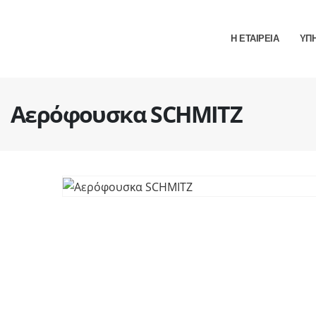
Η ΕΤΑΙΡΕΙΑ
ΥΠ
Αερόφουσκα SCHMITZ