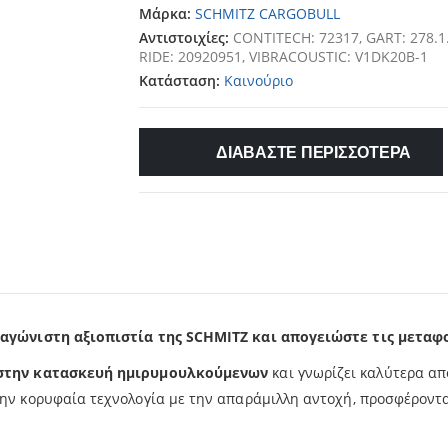
Μάρκα:
SCHMITZ CARGOBULL
Αντιστοιχίες:
CONTITECH: 72317, GART: 278.1.
RIDE: 20920951, VIBRACOUSTIC: V1DK20B-1
Κατάσταση:
Καινούριο
ΔΙΑΒΑΣΤΕ ΠΕΡΙΣΣΟΤΕΡΑ
αγώνιστη αξιοπιστία της SCHMITZ και απογειώστε τις μεταφο
 στην κατασκευή ημιρυμουλκούμενων
και γνωρίζει καλύτερα απ
 κορυφαία τεχνολογία με την απαράμιλλη αντοχή, προσφέροντας 