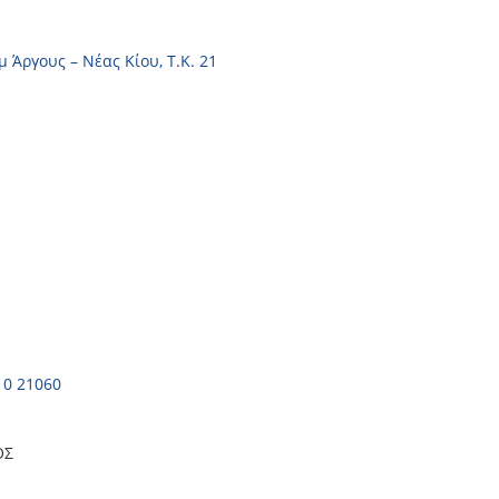
μ Άργους – Νέας Κίου, Τ.Κ. 21
10 21060
ΟΣ