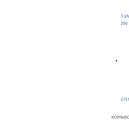
3 χλ
200
275
ΚΟΡΙΝΘ