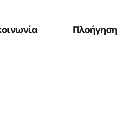
κοινωνία
Πλοήγηση
Η εταιρεία
Υπηρεσίες
Πώληση οχημάτων
Ανταλλακτικά
Ευκαιρίες καριέρας
Επικοινωνία