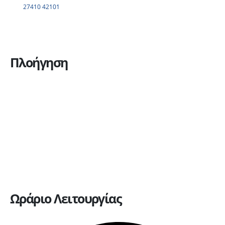
27410 42101
Πλοήγηση
Η εταιρεία
Υπηρεσίες
Πώληση οχημάτων
Ανταλλακτικά
Ευκαιρίες καριέρας
Επικοινωνία
Ωράριο Λειτουργίας