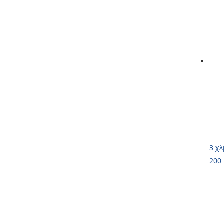
3 χλ
200