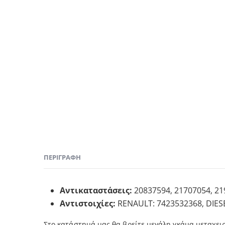
ΠΕΡΙΓΡΑΦΉ
Αντικαταστάσεις:
20837594, 21707054, 2
Αντιστοιχίες:
RENAULT: 7423532368, DIESE
Στο κατάστημά μας θα βρείτε μεγάλη γκάμα μεταχει