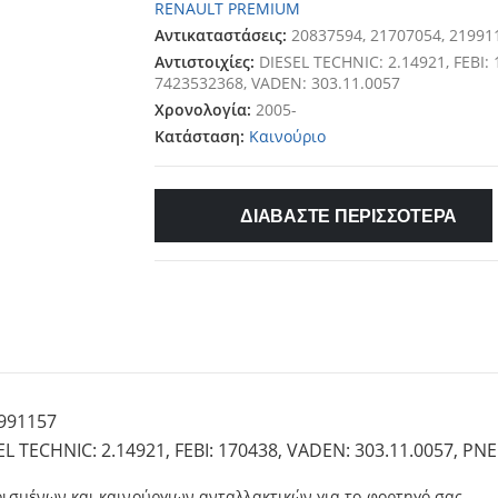
RENAULT PREMIUM
Αντικαταστάσεις:
20837594, 21707054, 21991
Αντιστοιχίες:
DIESEL TECHNIC: 2.14921, FEBI:
7423532368, VADEN: 303.11.0057
Χρονολογία:
2005-
Κατάσταση:
Καινούριο
ΔΙΑΒΑΣΤΕ ΠΕΡΙΣΣΟΤΕΡΑ
1991157
L TECHNIC: 2.14921, FEBI: 170438, VADEN: 303.11.0057, P
ρισμένων και καινούργιων ανταλλακτικών για το φορτηγό σας.