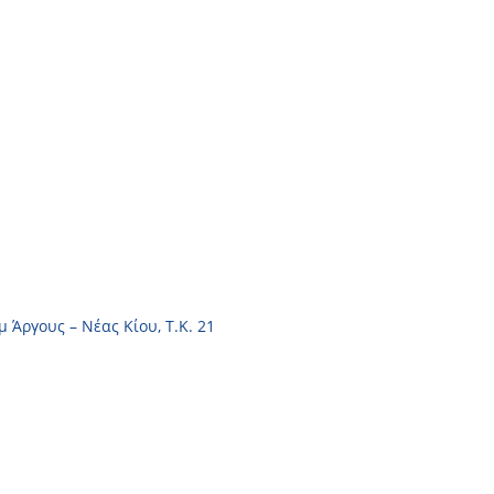
Ανταλλακτικά
Ευκαιρίες καριέρας
Επικοινωνία
μ Άργους – Νέας Κίου, Τ.Κ. 21